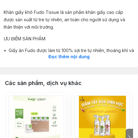
Khăn giấy khô Fudo Tissue là sản phẩm khăn giấy cao cấp
được sản xuất từ tre tự nhiên, an toàn cho người sử dụng và
thân thiện với môi trường.
ƯU ĐIỂM SẢN PHẨM:
• Giấy ăn Fudo được làm từ 100% sợi tre tự nhiên, thoáng khí và
Đọc thêm nội dung
chứa thành phần kháng khuẩn tự nhiên.
• Khăn giấy Fudo có đặc tính siêu mềm, siêu mịn, không bụi vụn
nên không gây kích ứng.
Các sản phẩm, dịch vụ khác
• Sản phẩm được khử trùng linh hoạt, sử dụng phôi giấy đạt
tiêu chuẩn FDA và chứng nhận hợp quy Việt Nam.
• Khăn giấy khô Fudo khi thấm nước, thấm dầu sẽ không bị nát
giấy.
• Tận hưởng cảm giác dễ chịu, thoải mái và tiện lợi khi sử dụng
giấy ăn rút cao cấp từ tre Fudo.