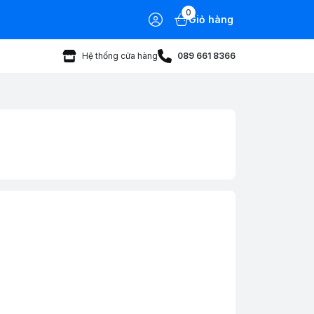
0
Giỏ hàng
Hệ thống cửa hàng
089 661 8366