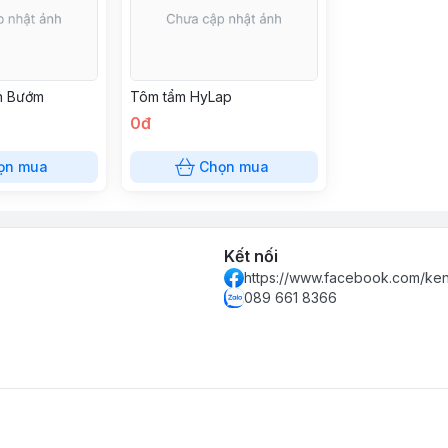
h Bướm
Tôm tẩm HyLap
0đ
ọn mua
Chọn mua
Kết nối
https://www.facebook.com/k
089 661 8366