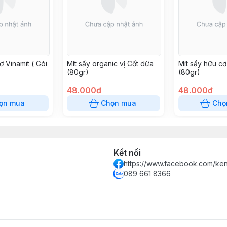
ơ Vinamit ( Gói
Mít sấy organic vị Cốt dừa
Mít sấy hữu cơ
(80gr)
(80gr)
48.000đ
48.000đ
ọn mua
Chọn mua
Chọ
Kết nối
https://www.facebook.com/k
089 661 8366