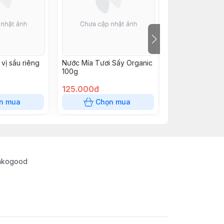
 vị sầu riêng
Nước Mía Tươi Sấy Organic
Yến mạch nguy
100g
cơ cán vụn 200
Sottolestelle
125.000đ
59.000đ
n mua
Chọn mua
Chọn
enkogood