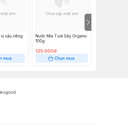
 vị sầu riêng
Nước Mía Tươi Sấy Organic
Yến mạch nguy
100g
cơ cán vụn 200
Sottolestelle
125.000đ
59.000đ
n mua
Chọn mua
Chọn
enkogood