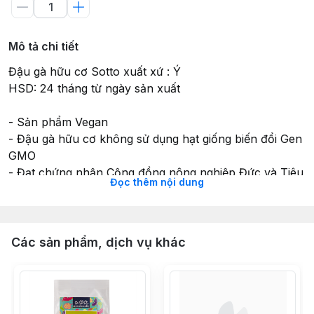
Mô tả chi tiết
Đậu gà hữu cơ Sotto xuất xứ : Ý
HSD: 24 tháng từ ngày sản xuất
- Sản phẩm Vegan
- Đậu gà hữu cơ không sử dụng hạt giống biến đổi Gen
GMO
- Đạt chứng nhận Cộng đồng nông nghiệp Đức và Tiêu
Đọc thêm nội dung
chuẩn sinh học Châu Âu
1.Thành phần sản phẩm
- 100% đậu gà hữu cơ
Các sản phẩm, dịch vụ khác
2.Công dụng
- Đậu gà cung cấp nhiều vitamin và các khoáng chất
như: chất xơ, protein, acid folic, sắt, đồng, kẽm và