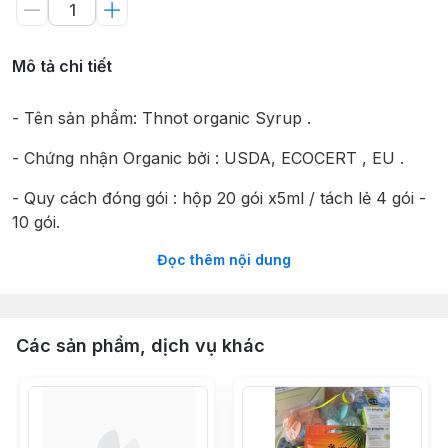
Mô tả chi tiết
- Tên sản phẩm: Thnot organic Syrup .
- Chứng nhận Organic bởi : USDA, ECOCERT , EU .
- Quy cách đóng gói : hộp 20 gói x5ml / tách lẻ 4 gói -
10 gói.
Đọc thêm nội dung
- Xuất xứ: Campuchia .
- Hsd: 24 tháng từ ngày sản xuất.
+ Đặc sản của Campuchia. Do Công ty Confirel:sản
Các sản phẩm, dịch vụ khác
xuất và xuất khẩu hàng đầu các sản phẩm hữu cơ đi
France, Japan, Singapore, Australia, Korea ... ở
Campuchia . Cách dùng: mật thốt nốt dùng để tạo ngọt
,cho các thức uống : sữa hạt, trà, cafe, nước trái cây.