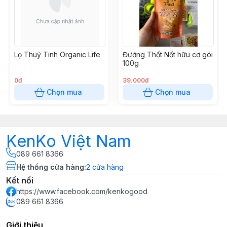
Ngoài ra có thể tạo màu cho các món kho,thay thế
nước màu .Rất tiện ích khi dùng. Thích hợp với các bé
và cả nhà
Lọ Thuỷ Tinh Organic Life
Đường Thốt Nốt hữu cơ gói
100g
0đ
39.000đ
Chọn mua
Chọn mua
KenKo Việt Nam
089 661 8366
Hệ thống cửa hàng
:
2
cửa hàng
Kết nối
https://www.facebook.com/kenkogood
089 661 8366
Giới thiệu