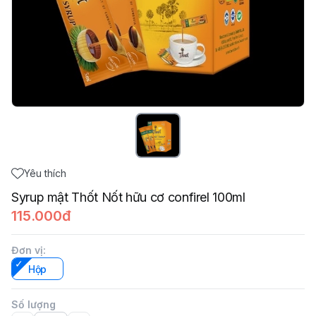
Yêu thích
Syrup mật Thốt Nốt hữu cơ confirel 100ml
115.000đ
Đơn vị
:
Hộp
Số lượng