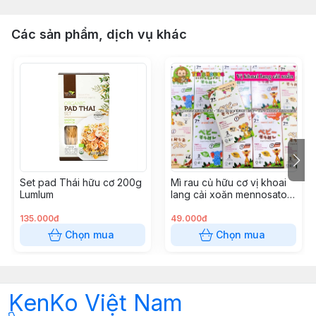
Các sản phẩm, dịch vụ khác
Set pad Thái hữu cơ 200g
Mì rau củ hữu cơ vị khoai
Lumlum
lang cải xoăn mennosato
80g
135.000đ
49.000đ
Chọn mua
Chọn mua
KenKo Việt Nam