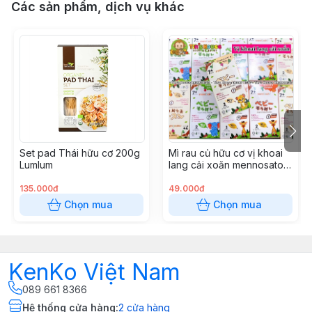
Các sản phẩm, dịch vụ khác
Set pad Thái hữu cơ 200g
Mì rau củ hữu cơ vị khoai
Lumlum
lang cải xoăn mennosato
80g
135.000đ
49.000đ
Chọn mua
Chọn mua
KenKo Việt Nam
089 661 8366
Hệ thống cửa hàng
:
2
cửa hàng