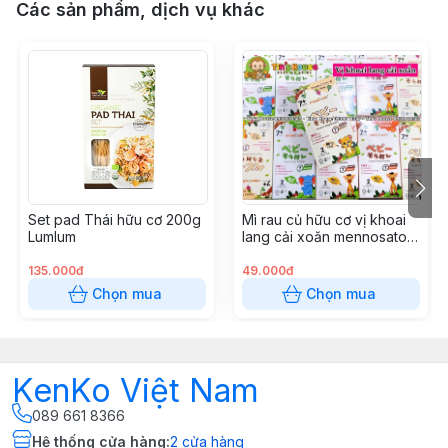
Các sản phẩm, dịch vụ khác
Set pad Thái hữu cơ 200g
Mì rau củ hữu cơ vị khoai
Lumlum
lang cải xoăn mennosato
80g
135.000đ
49.000đ
Chọn mua
Chọn mua
KenKo Việt Nam
089 661 8366
Hệ thống cửa hàng
:
2
cửa hàng