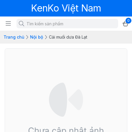
KenKo Việt Nam
0
Trang chủ
Nội bộ
Cải muối dưa Đà Lạt