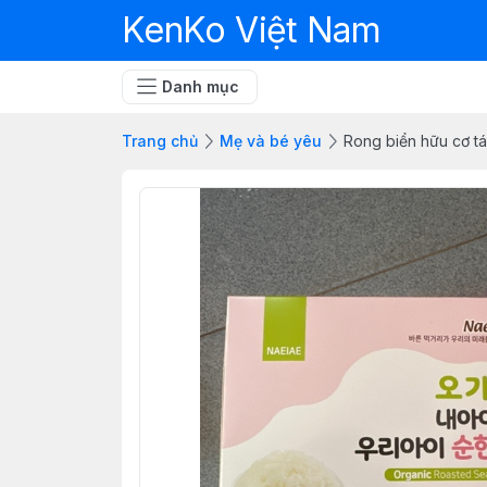
KenKo Việt Nam
Danh mục
Trang chủ
Mẹ và bé yêu
Rong biển hữu cơ t