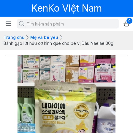
KenKo Việt Nam
0
Trang chủ
Mẹ và bé yêu
Bánh gạo lứt hữu cơ hình que cho bé vị Dâu Naeiae 30g