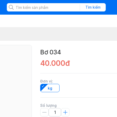
Tìm kiếm
Bơ 034
40.000đ
Đơn vị
:
kg
Số lượng