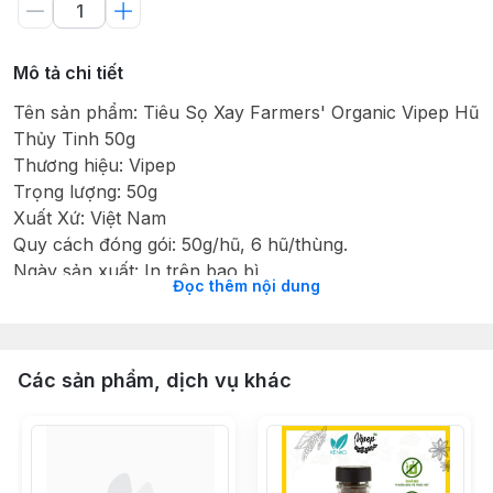
Mô tả chi tiết
Tên sản phẩm: Tiêu Sọ Xay Farmers' Organic Vipep Hũ
Thủy Tinh 50g
Thương hiệu: Vipep
Trọng lượng: 50g
Xuất Xứ: Việt Nam
Quy cách đóng gói: 50g/hũ, 6 hũ/thùng.
Ngày sản xuất: In trên bao bì
Đọc thêm nội dung
Hạn sử dụng: 24 tháng
Thành phần: 100% Tiêu sọ hữu cơ
Hướng dẫn bảo quản: Nơi khô ráo, thoáng mát hoặc tủ
lạnh, tránh ánh nắng trực tiếp
Các sản phẩm, dịch vụ khác
Hướng dẫn sử dụng: Dùng để tăng hương vị cho các
món ăn