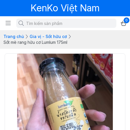
KenKo Việt Nam
0
Trang chủ
Gia vị - Sốt hữu cơ
Sốt mè rang hữu cơ Lumlum 175ml