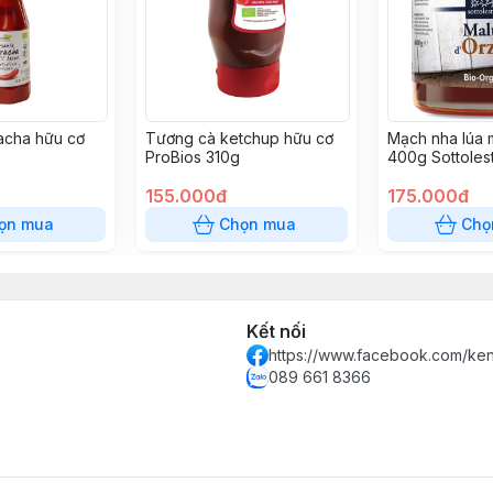
racha hữu cơ
Tương cà ketchup hữu cơ
Mạch nha lúa 
ProBios 310g
400g Sottolest
155.000đ
175.000đ
ọn mua
Chọn mua
Chọ
Kết nối
https://www.facebook.com/k
089 661 8366