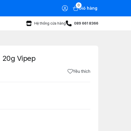
0
Giỏ hàng
Hệ thống cửa hàng
089 661 8366
ũ 20g Vipep
Yêu thích