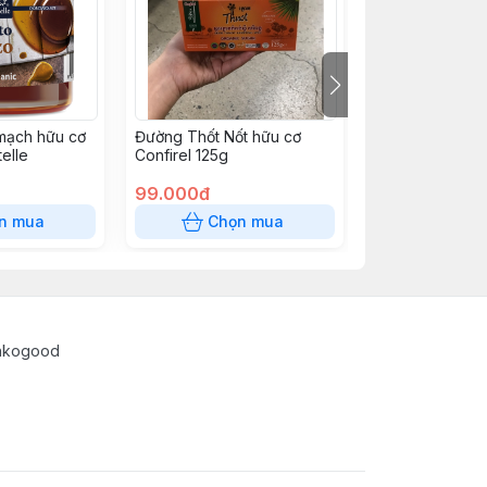
mạch hữu cơ
Đường Thốt Nốt hữu cơ
Bột sả hữu cơ 
elle
Confirel 125g
99.000đ
79.000đ
n mua
Chọn mua
Chọn
enkogood