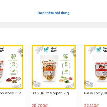
Đọc thêm nội dung
chất
 mát hoặc tủ lạnh, tránh ánh nắng trực tiếp
 vị cho các món ăn
-bò vipep 115g
Gia vị lẩu thái Viper 85g
Gia vị Tomyum
29.700đ
22.140đ