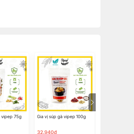
 vipep 75g
Gia vị súp gà vipep 100g
Quế cây hũ 20
32.940đ
77.500đ