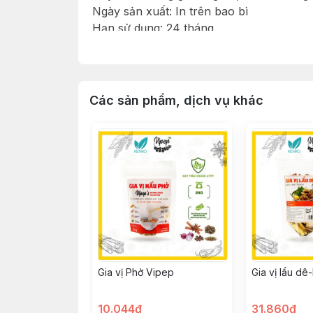
Ngày sản xuất: In trên bao bì
Hạn sử dụng: 24 tháng
Thành phần: 100% Tiêu đen hạt nguyên 
Hướng dẫn bảo quản: Nơi khô ráo, thoáng
Hướng dẫn sử dụng: Dùng để tăng hương
Các sản phẩm, dịch vụ khác
Gia vị Phở Vipep
Gia vị lẩu dê
10.044đ
31.860đ