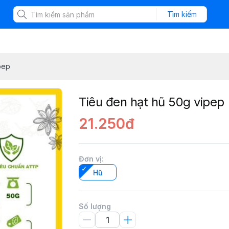
Tìm kiếm
pep
Tiêu đen hạt hũ 50g vipep
21.250đ
Đơn vị
:
Hũ
Số lượng