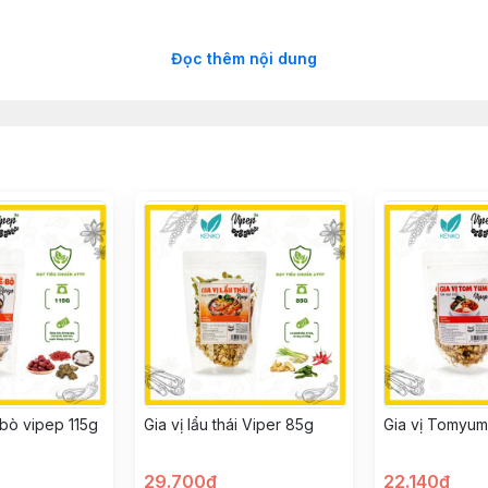
Đọc thêm nội dung
 mát hoặc tủ lạnh, tránh ánh nắng trực tiếp.
các món ăn hoặc được dùng như một loại dược liệu để cải 
-bò vipep 115g
Gia vị lẩu thái Viper 85g
Gia vị Tomyum
29.700đ
22.140đ