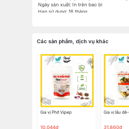
Ngày sản xuất: In trên bao bì
Hạn sử dụng: 18 tháng
Thành phần: 100% Riềng nguyên chất
Hướng dẫn bảo quản: Nơi khô ráo, thoáng
Hướng dẫn sử dụng: Dùng làm gia vị cho 
Các sản phẩm, dịch vụ khác
Gia vị Phở Vipep
Gia vị lẩu dê
10.044đ
31.860đ