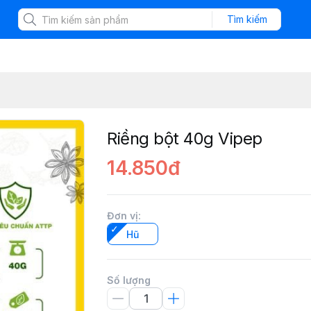
Tìm kiếm
Riềng bột 40g Vipep
14.850đ
Đơn vị
:
Hũ
Số lượng