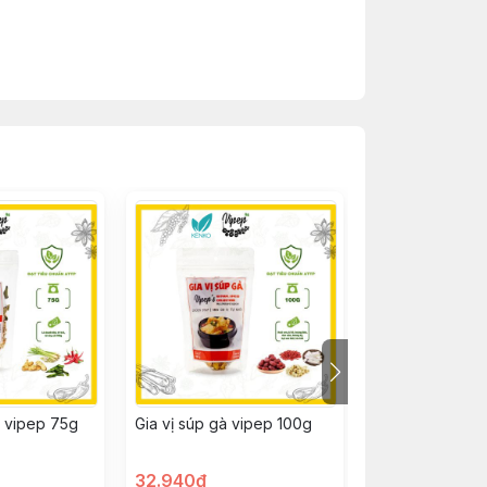
thiện sức khỏe.
 vipep 75g
Gia vị súp gà vipep 100g
Quế cây hũ 20
32.940đ
77.500đ