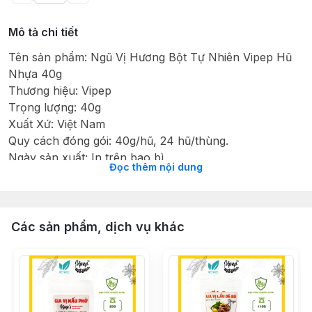
Mô tả chi tiết
Tên sản phẩm: Ngũ Vị Hương Bột Tự Nhiên Vipep Hũ
Nhựa 40g
Thương hiệu: Vipep
Trọng lượng: 40g
Xuất Xứ: Việt Nam
Quy cách đóng gói: 40g/hũ, 24 hũ/thùng.
Ngày sản xuất: In trên bao bì
Đọc thêm nội dung
Hạn sử dụng: 18 tháng
Thành phần: Quế, hoa hồi, đinh hương, tiểu hồi, tiêu.
Hướng dẫn bảo quản: Nơi khô ráo, thoáng mát hoặc tủ
lạnh, tránh ánh nắng trực tiếp.
Các sản phẩm, dịch vụ khác
Hướng dẫn sử dụng: Dùng làm gia vị trong các món ăn
hoặc dùng để làm bánh.