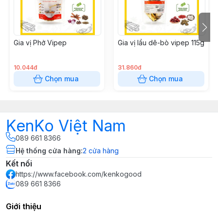
Gia vị Phở Vipep
Gia vị lẩu dê-bò vipep 115g
10.044đ
31.860đ
Chọn mua
Chọn mua
KenKo Việt Nam
089 661 8366
Hệ thống cửa hàng
:
2
cửa hàng
Kết nối
https://www.facebook.com/kenkogood
089 661 8366
Giới thiệu