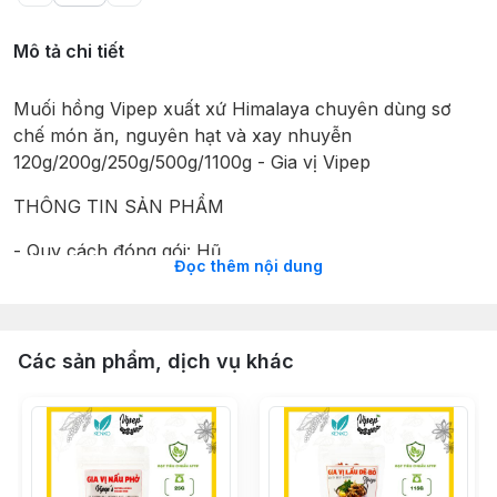
Mô tả chi tiết
Muối hồng Vipep xuất xứ Himalaya chuyên dùng sơ
chế món ăn, nguyên hạt và xay nhuyễn
120g/200g/250g/500g/1100g - Gia vị Vipep
THÔNG TIN SẢN PHẨM
- Quy cách đóng gói: Hũ
Đọc thêm nội dung
- Thương hiệu sản xuất: Việt Nam
- Xưởng sản xuất: Việt Nam
Các sản phẩm, dịch vụ khác
- Hạn sử dụng: 3 năm
- Thành phần: 100% nguyên liệu từ muối hồng nguyên
chất