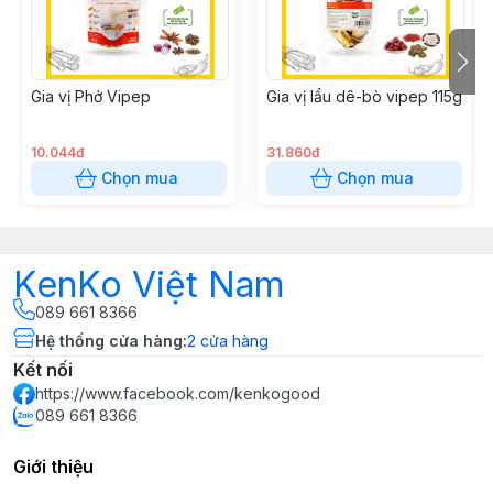
Gia vị Vipep thơm ngon, tự nhiên, an toàn cho sức
khỏe của gia đình
Gia vị Phở Vipep
Gia vị lẩu dê-bò vipep 115g
10.044đ
31.860đ
Chọn mua
Chọn mua
KenKo Việt Nam
089 661 8366
Hệ thống cửa hàng
:
2
cửa hàng
Kết nối
https://www.facebook.com/kenkogood
089 661 8366
Giới thiệu