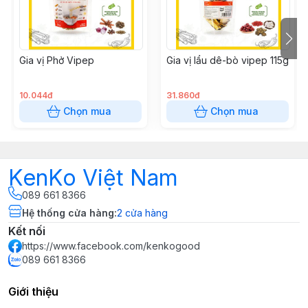
Gia vị Phở Vipep
Gia vị lẩu dê-bò vipep 115g
10.044đ
31.860đ
Chọn mua
Chọn mua
KenKo Việt Nam
089 661 8366
Hệ thống cửa hàng
:
2
cửa hàng
Kết nối
https://www.facebook.com/kenkogood
089 661 8366
Giới thiệu