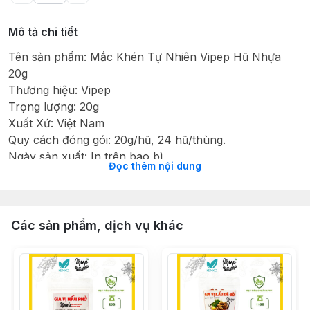
Mô tả chi tiết
Tên sản phẩm: Mắc Khén Tự Nhiên Vipep Hũ Nhựa
20g
Thương hiệu: Vipep
Trọng lượng: 20g
Xuất Xứ: Việt Nam
Quy cách đóng gói: 20g/hũ, 24 hũ/thùng.
Ngày sản xuất: In trên bao bì
Đọc thêm nội dung
Hạn sử dụng: 24 tháng
Thành phần: 100% Mắc khén
Hướng dẫn bảo quản: Nơi khô ráo, thoáng mát hoặc tủ
lạnh, tránh ánh nắng trực tiếp.
Các sản phẩm, dịch vụ khác
Hướng dẫn sử dụng: Dùng để làm gia vị trong các món
ăn hoặc được dùng như dược liệu để cải thiện sức
khỏe.