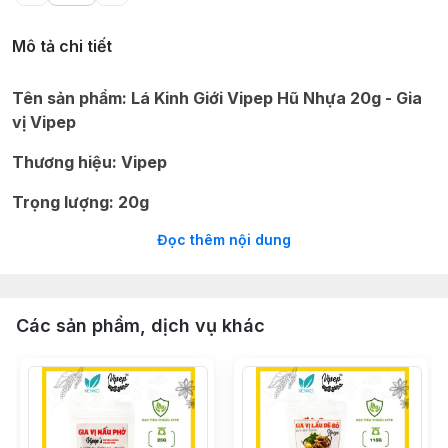
Mô tả chi tiết
Tên sản phẩm: Lá Kinh Giới Vipep Hũ Nhựa 20g - Gia
vị Vipep
Thương hiệu: Vipep
Trọng lượng: 20g
Đọc thêm nội dung
Xuất Xứ: Việt Nam
Quy cách đóng gói: 20g/hũ, 24 hũ/thùng.
Ngày sản xuất: In trên bao bì
Các sản phẩm, dịch vụ khác
Hạn sử dụng: 18 tháng
Thành phần: 100% lá kinh giới
Hướng dẫn bảo quản: Nơi khô ráo, thoáng mát hoặc