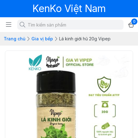
KenKo Việt Nam
0
Trang chủ
Gia vị bếp
Lá kinh giới hũ 20g Vipep