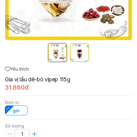
Yêu thích
Gia vị lẩu dê-bò vipep 115g
31.860đ
Đơn vị
:
gói
Số lượng