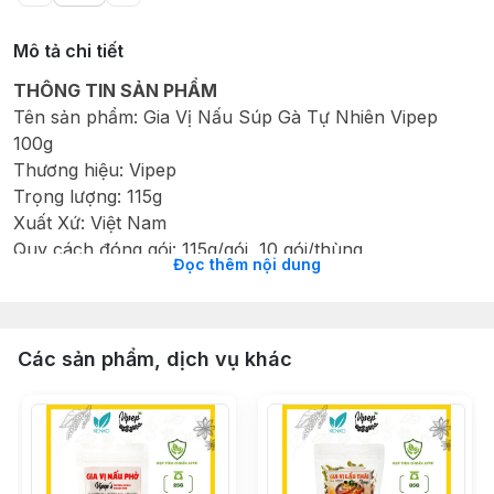
Mô tả chi tiết
THÔNG TIN SẢN PHẨM
Tên sản phẩm: Gia Vị Nấu Súp Gà Tự Nhiên Vipep
100g
Thương hiệu: Vipep
Trọng lượng: 115g
Xuất Xứ: Việt Nam
Quy cách đóng gói: 115g/gói, 10 gói/thùng.
Đọc thêm nội dung
Ngày sản xuất: In trên bao bì
Hạn sử dụng: 18 tháng
Thành phần: Bạch Chỉ, Đảng Sâm, Đương Quy, Đỗ
Trọng, Hoài Sơn, Hoàng Kỳ, Kỷ Tử, Táo, Xuyên
Các sản phẩm, dịch vụ khác
Khung.
Hướng dẫn bảo quản: Nơi khô ráo, thoáng mát hoặc tủ
lạnh, tránh ánh nắng trực tiếp
Hướng dẫn sử dụng: Dùng để làm gia vị cho các món
súp, canh, hầm,...