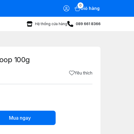
0
Giỏ hàng
Hệ thống cửa hàng
089 661 8366
Coop 100g
Yêu thích
Mua ngay