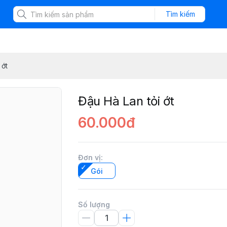
Tìm kiếm
 ớt
Đậu Hà Lan tỏi ớt
60.000đ
Đơn vị
:
Gói
Số lượng