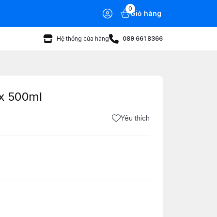
0
Giỏ hàng
Hệ thống cửa hàng
089 661 8366
ox 500ml
Yêu thích